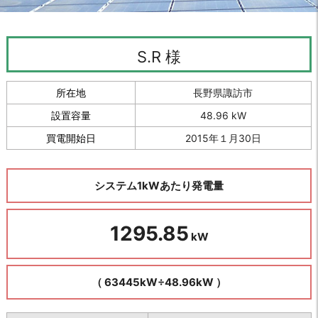
S.R 様
所在地
長野県諏訪市
設置容量
48.96 kW
買電開始日
2015年１月30日
システム1kWあたり発電量
1
2
9
5
.
8
5
kW
（ 63445kW÷48.96kW ）